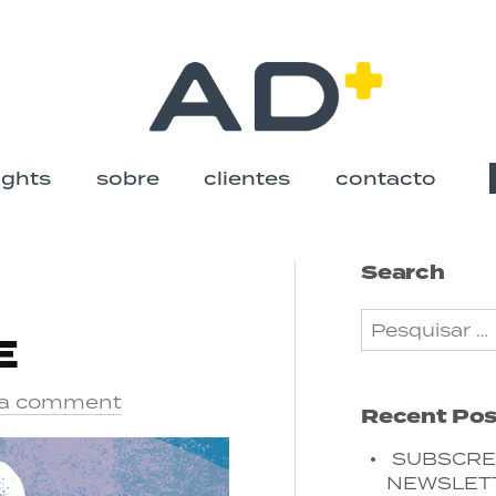
ights
sobre
clientes
contacto
Skip
to
Search
Pesquisar
content
E
por:
 a comment
Recent Pos
SUBSCRE
NEWSLET