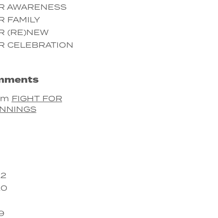
OR AWARENESS
R FAMILY
R (RE)NEW
R CELEBRATION
mments
em
FIGHT FOR
NNINGS
22
20
9