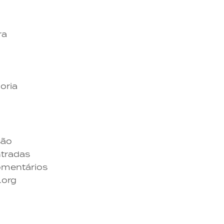
ra
oria
são
tradas
omentários
.org