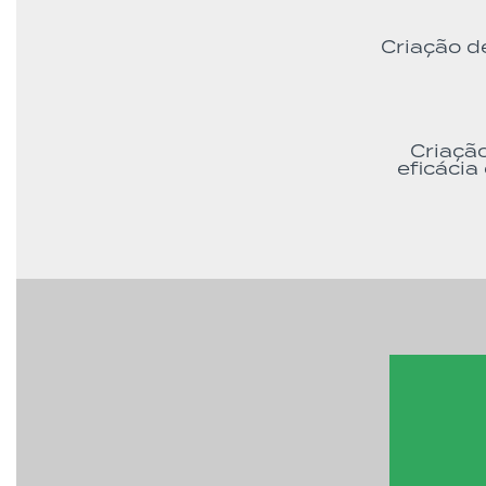
Criação d
Criaçã
eficácia