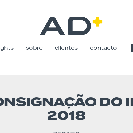
ights
sobre
clientes
contacto
Skip
to
content
ONSIGNAÇÃO DO I
2018