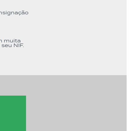
onsignação
m muita
 seu NIF.